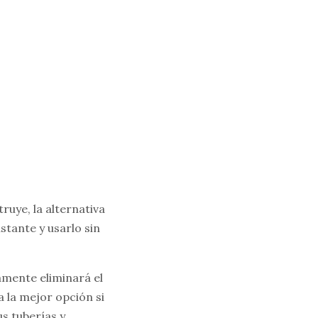
ruye, la alternativa
stante y usarlo sin
amente eliminará el
 la mejor opción si
s tuberías y