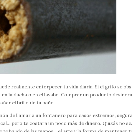
ede realmente entorpecer tu vida diaria. Si el grifo se obst
s en la ducha o en el lavabo. Comprar un producto desincru
añar el brillo de tu baño.
ción de llamar a un fontanero para casos extremos, segur
 cal… pero te costará un poco más de dinero. Quizás no sea
e te ha ido de las manos… el arte y la forma de mantener tu